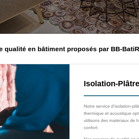
e qualité en bâtiment proposés par BB-Bati
Isolation-Plâtre
Notre service d'isolation-plâ
thermique et acoustique opt
utilisons des matériaux de h
confort.