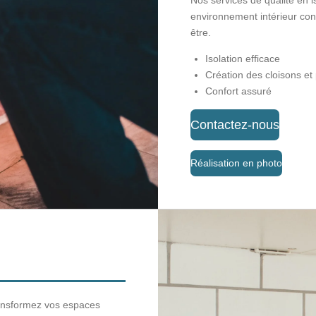
Nos services de qualité en is
environnement intérieur conf
être.
Isolation efficace
Création des cloisons et
Confort assuré
Contactez-nous
Réalisation en photo
ransformez vos espaces